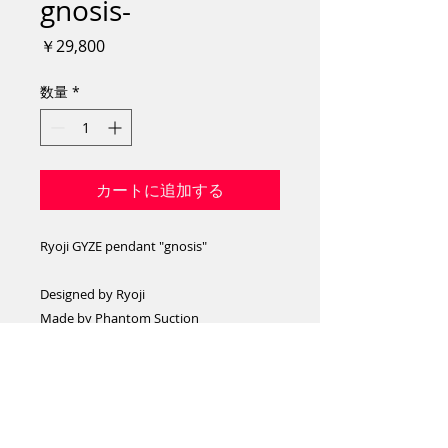
gnosis-
価
￥29,800
格
数量
*
カートに追加する
Ryoji GYZE pendant "gnosis"
Designed by Ryoji
Made by Phantom Suction
http://phantom-suction.com/
・受注生産なのでご注文から発送までに
2~3週間前後お時間を頂いてます。
・※This item is made to order. Please